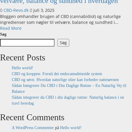
velvære, balance og sundhed i hverdagen
det
endocannabinoide
CBD-Revo.dk
juli 3, 2025
system
Bloggen omhandler brugen af CBD (cannabidiol) og naturlige
og
ingredienser som nøgler til velvære, balance og sundhed i...
forskningen
Read
Read More
bag
more
Søg
about
Søg
CBD
og
Recent Posts
naturlige
ingredienser:
Hello world!
Nøglen
CBD og kroppen: Forstå det endocannabinoide system
til
CBD og søvn: Hvordan naturlige olier kan forbedre nattesøvnen
velvære,
Sådan Integrerer Du CBD i Din Daglige Rutine – En Naturlig Vej til
balance
Balance
og
Sådan integrerer du CBD i din daglige rutine: Naturlig balance i en
sundhed
travl hverdag
i
hverdagen
Recent Comments
A WordPress Commenter
på
Hello world!