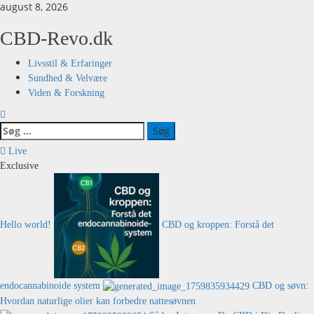
Skip
august 8, 2026
to
content
CBD-Revo.dk
Primary
Livsstil & Erfaringer
Menu
Sundhed & Velvære
Viden & Forskning
Søg
efter:
Live
Exclusive
Hello world!
CBD og kroppen: Forstå det
endocannabinoide system
CBD og søvn:
Hvordan naturlige olier kan forbedre nattesøvnen