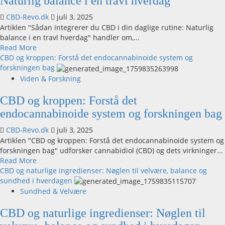
Naturlig balance i en travl hverdag
i
Din
CBD-Revo.dk
juli 3, 2025
Daglige
Artiklen "Sådan integrerer du CBD i din daglige rutine: Naturlig
Rutine
balance i en travl hverdag" handler om,...
–
Read
Read More
En
more
CBD og kroppen: Forstå det endocannabinoide system og
Naturlig
about
forskningen bag
Vej
Sådan
Viden & Forskning
til
integrerer
Balance
du
CBD og kroppen: Forstå det
CBD
endocannabinoide system og forskningen bag
i
din
CBD-Revo.dk
juli 3, 2025
daglige
Artiklen "CBD og kroppen: Forstå det endocannabinoide system og
rutine:
forskningen bag" udforsker cannabidiol (CBD) og dets virkninger...
Naturlig
Read
Read More
balance
more
CBD og naturlige ingredienser: Nøglen til velvære, balance og
i
about
sundhed i hverdagen
en
CBD
Sundhed & Velvære
travl
og
hverdag
kroppen:
CBD og naturlige ingredienser: Nøglen til
Forstå