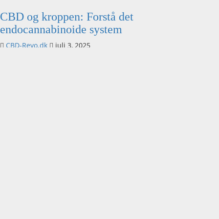
CBD og kroppen: Forstå det
endocannabinoide system
CBD-Revo.dk
juli 3, 2025
Sundhed & Velvære
CBD og søvn: Hvordan naturlige olier kan
forbedre nattesøvnen
CBD-Revo.dk
juli 3, 2025
Livsstil & Erfaringer
Sådan Integrerer Du CBD i Din Daglige
Rutine – En Naturlig Vej til Balance
CBD-Revo.dk
juli 3, 2025
Livsstil & Erfaringer
Sundhed & Velvære
Viden & Forskning