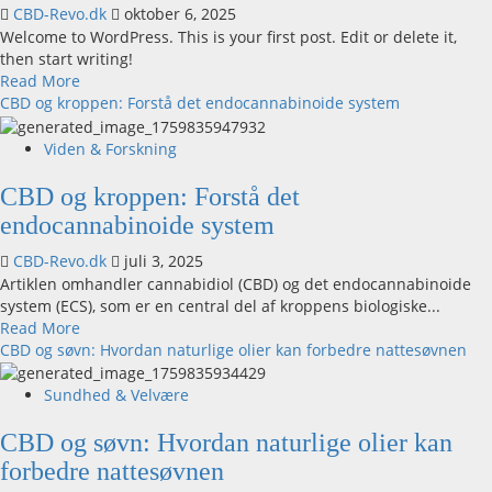
CBD-Revo.dk
oktober 6, 2025
Welcome to WordPress. This is your first post. Edit or delete it,
then start writing!
Read
Read More
more
CBD og kroppen: Forstå det endocannabinoide system
about
Hello
Viden & Forskning
world!
CBD og kroppen: Forstå det
endocannabinoide system
CBD-Revo.dk
juli 3, 2025
Artiklen omhandler cannabidiol (CBD) og det endocannabinoide
system (ECS), som er en central del af kroppens biologiske...
Read
Read More
more
CBD og søvn: Hvordan naturlige olier kan forbedre nattesøvnen
about
CBD
Sundhed & Velvære
og
kroppen:
CBD og søvn: Hvordan naturlige olier kan
Forstå
forbedre nattesøvnen
det