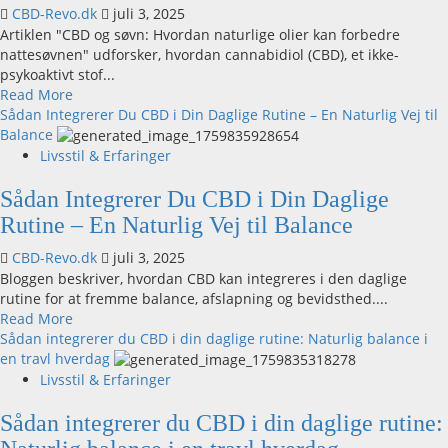
endocannabinoide
CBD-Revo.dk
juli 3, 2025
system
Artiklen "CBD og søvn: Hvordan naturlige olier kan forbedre
nattesøvnen" udforsker, hvordan cannabidiol (CBD), et ikke-
psykoaktivt stof...
Read
Read More
more
Sådan Integrerer Du CBD i Din Daglige Rutine – En Naturlig Vej til
about
Balance
CBD
Livsstil & Erfaringer
og
søvn:
Sådan Integrerer Du CBD i Din Daglige
Hvordan
Rutine – En Naturlig Vej til Balance
naturlige
olier
CBD-Revo.dk
juli 3, 2025
kan
Bloggen beskriver, hvordan CBD kan integreres i den daglige
forbedre
rutine for at fremme balance, afslapning og bevidsthed....
nattesøvnen
Read
Read More
more
Sådan integrerer du CBD i din daglige rutine: Naturlig balance i
about
en travl hverdag
Sådan
Livsstil & Erfaringer
Integrerer
Du
Sådan integrerer du CBD i din daglige rutine:
CBD