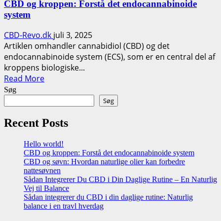
CBD og kroppen: Forstå det endocannabinoide
Forstå
system
det
endocannabinoide
CBD-Revo.dk
juli 3, 2025
system
Artiklen omhandler cannabidiol (CBD) og det
og
endocannabinoide system (ECS), som er en central del af
forskningen
kroppens biologiske...
bag
Read
Read More
more
Søg
about
Søg
CBD
og
Recent Posts
kroppen:
Forstå
Hello world!
CBD og kroppen: Forstå det endocannabinoide system
det
CBD og søvn: Hvordan naturlige olier kan forbedre
endocannabinoide
nattesøvnen
system
Sådan Integrerer Du CBD i Din Daglige Rutine – En Naturlig
Vej til Balance
Sådan integrerer du CBD i din daglige rutine: Naturlig
balance i en travl hverdag