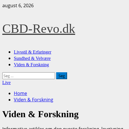
Skip
august 6, 2026
to
content
CBD-Revo.dk
Primary
Livsstil & Erfaringer
Menu
Sundhed & Velvære
Viden & Forskning
Søg
efter:
Live
Home
Viden & Forskning
Viden & Forskning
Informative artikler om den nyeste forskning, lovgivning